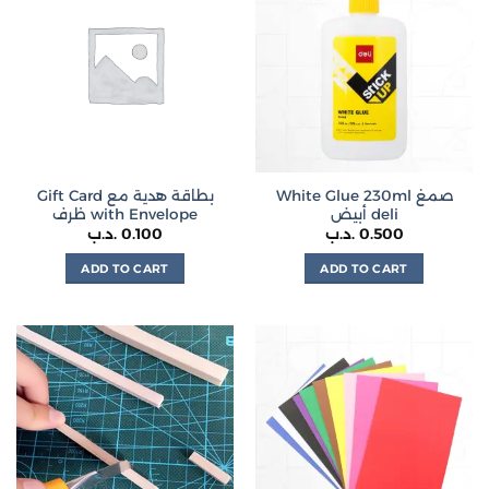
variants.
The
options
may
be
chosen
on
the
White Glue 230ml صمغ
Gift Card بطاقة هدية مع
product
أبيض deli
ظرف with Envelope
page
.د.ب
0.100
.د.ب
0.500
ADD TO CART
ADD TO CART