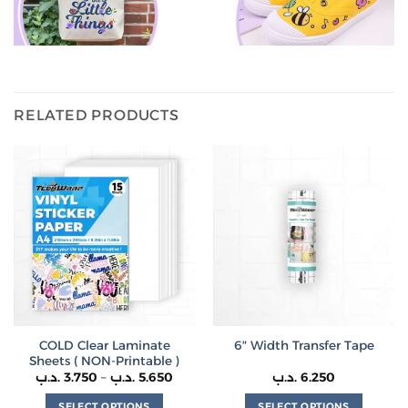
RELATED PRODUCTS
COLD Clear Laminate
6″ Width Transfer Tape
Sheets ( NON-Printable )
Price
.د.ب
3.750
–
.د.ب
5.650
.د.ب
6.250
range:
3.750 .د.ب
SELECT OPTIONS
SELECT OPTIONS