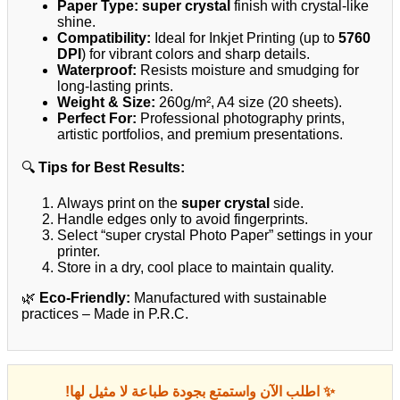
Paper Type:
super crystal
finish with crystal-like
shine.
Compatibility:
Ideal for Inkjet Printing (up to
5760
DPI
) for vibrant colors and sharp details.
Waterproof:
Resists moisture and smudging for
long-lasting prints.
Weight & Size:
260g/m², A4 size (20 sheets).
Perfect For:
Professional photography prints,
artistic portfolios, and premium presentations.
🔍
Tips for Best Results:
Always print on the
super crystal
side.
Handle edges only to avoid fingerprints.
Select “super crystal Photo Paper” settings in your
printer.
Store in a dry, cool place to maintain quality.
🌿
Eco-Friendly:
Manufactured with sustainable
practices – Made in P.R.C.
✨ اطلب الآن واستمتع بجودة طباعة لا مثيل لها!