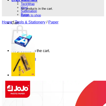
TeckWrap
Vinyl
No products in the cart.
Sublimation
Paper
Return to shop
Home
/
Tools & Stationery
/
Paper
Cart
No products in the cart.
Return to shop