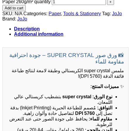
Paper 260g/m² quantity
Add to cart
SKU:
N/A
Categories:
Paper
,
Tools & Stationery
Tag:
JoJo
Brand:
JoJo
Description
Additional information
📸 ورق صور SUPER CRYSTAL – جودة احترافية
مقاومة للماء
ملمس super crystal الكريستالي وطبقة لامعة لنتائج طباعة
فائقة الدقة (5760 DPI)!
مميزات المنتج:
✨
بتشطيب كريستالي عالي
super crystal
نوع الورق:
اللمعان.
التوافق:
مُصمم للطباعة الحبرية (Inkjet Printing) بدقة
لتفاصيل حادة وألوان زاهية.
5760 DPI
تصل إلى
مقاوم للماء:
يحافظ على جودة الصور حتى عند التعرض
للرطوبة.
الوزن والحجم:
260 جرام/م²، مقاس A4 (20 ورقة).