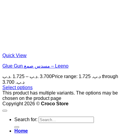
Quick View
Glue Gun مسدس صمغ – Leeno
.د.ب
1.725
–
.د.ب
3.700
Price range: 1.725 .د.ب through
3.700 .د.ب
Select options
This product has multiple variants. The options may be
chosen on the product page
Copyright 2026 ©
Croco Store
Search for:
Home