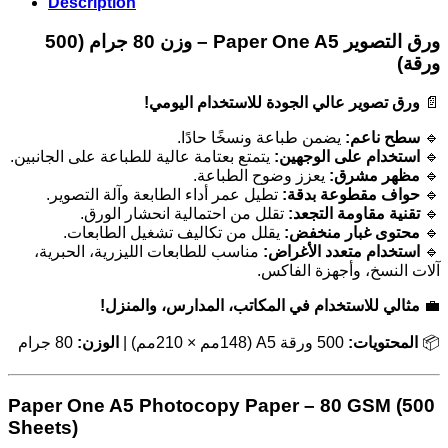
Description
ورق التصوير Paper One A5 – وزن 80 جرام (500
ورقة)
ورق تصوير عالي الجودة للاستخدام اليومي!
📄
يضمن طباعة ونسخًا حادًا.
سطح ناعم:
🔹
يتمتع بعتامة عالية للطباعة على الجانبين.
استخدام على الوجهين:
🔹
يعزز وضوح الطباعة.
مظهر مشرق:
🔹
تطيل عمر أداء الطابعة وآلة التصوير.
حواف مقطوعة بدقة:
🔹
تقلل من احتمالية انحشار الورق.
تقنية مقاومة التجعد:
🔹
يقلل من تكاليف تشغيل الطابعات.
محتوى غبار منخفض:
🔹
مناسب للطابعات الليزرية، الحبرية،
استخدام متعدد الأغراض:
🔹
آلات النسخ، وأجهزة الفاكس.
مثالي للاستخدام في المكاتب، المدارس، والمنزل!
💼
80 جرام
الوزن:
500 ورقة A5 (148مم × 210مم) |
المحتويات:
📦
Paper One A5 Photocopy Paper – 80 GSM (500
Sheets)