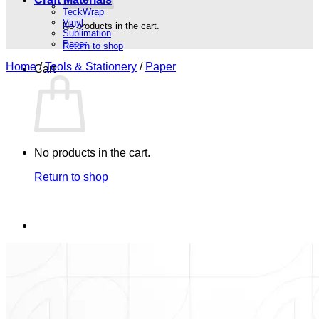
TeckWrap
Vinyl
No products in the cart.
Sublimation
Paper
Return to shop
Home
/
Tools & Stationery
/
Paper
Cart
No products in the cart.
Return to shop