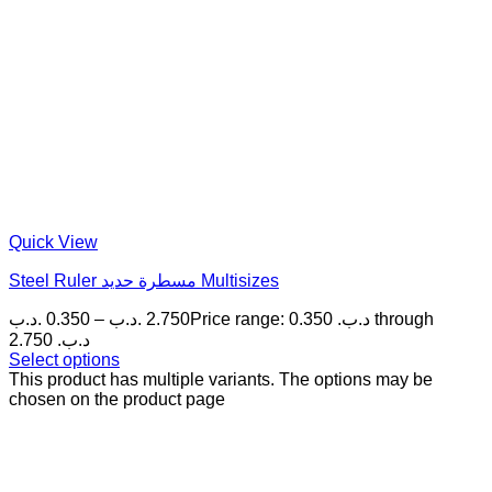
Quick View
Steel Ruler مسطرة حديد Multisizes
.د.ب
0.350
–
.د.ب
2.750
Price range: 0.350 .د.ب through
2.750 .د.ب
Select options
This product has multiple variants. The options may be
chosen on the product page