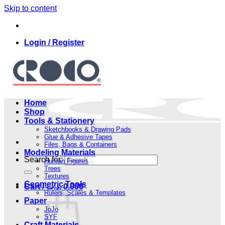
Skip to content
Login / Register
Home
Shop
Tools & Stationery
Sketchbooks & Drawing Pads
Glue & Adhesive Tapes
Files, Bags & Containers
Modeling Materials
Search for:
Human Figures
Trees
Textures
Geometric Tools
Cart /
.د.ب
0.000
Rulers, Scales & Templates
Paper
JoJo
SYF
Craft Materials