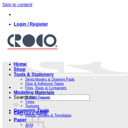
Skip to content
Login / Register
Home
Shop
Tools & Stationery
Sketchbooks & Drawing Pads
Glue & Adhesive Tapes
Files, Bags & Containers
Modeling Materials
Search for:
Human Figures
Trees
Textures
Geometric Tools
Cart /
.د.ب
0.000
Rulers, Scales & Templates
Paper
JoJo