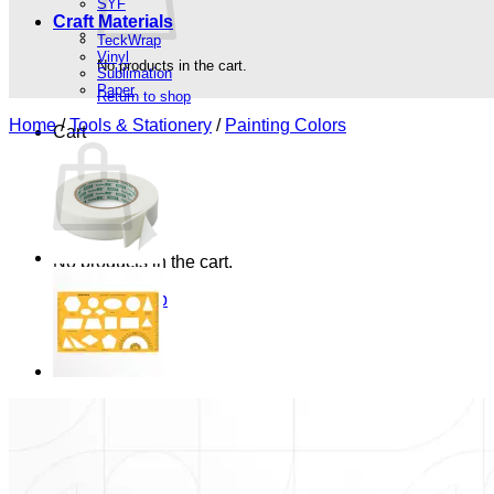
SYF
Craft Materials
TeckWrap
Vinyl
No products in the cart.
Sublimation
Paper
Return to shop
Home
/
Tools & Stationery
/
Painting Colors
Cart
No products in the cart.
Return to shop