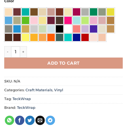
Color
فينيل حراري PU Heat Transfer Vinyl 5ft Roll quantity
ADD TO CART
SKU:
N/A
Categories:
Craft Materials
,
Vinyl
Tag:
TeckWrap
Brand:
TeckWrap