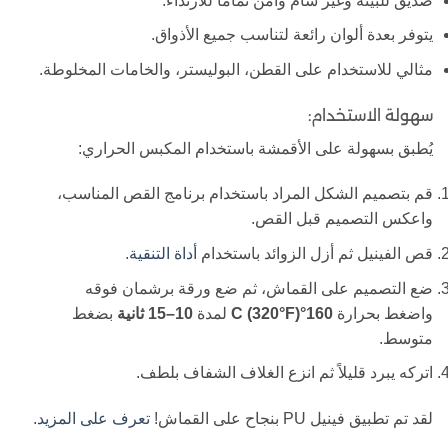
صديق للبيئة وغير سام وآمن تمامًا للارتداء.
يتوفر بعدة ألوان رائعة لتناسب جميع الأذواق.
مثالي للاستخدام على القطن، البوليستر، والخامات المخلوطة.
سهولة الاستخدام:
يُطبق بسهولة على الأقمشة باستخدام المكبس الحراري:
قم بتصميم الشكل المراد باستخدام برنامج القص المناسب،
واعكس التصميم قبل القص.
.
أداة التنقية
قص الفينيل ثم أزل الزوائد باستخدام
ضع التصميم على القماش، ثم ضع ورقة برشمان فوقه
بضغط
10–15 ثانية
لمدة
160°C (320°F)
واضغط بحرارة
متوسط.
اتركه يبرد قليلاً ثم انزع الغلاف الشفاف بلطف.
.
تعرف على المزيد
لقد تم تطبيق فينيل PU بنجاح على القماش!