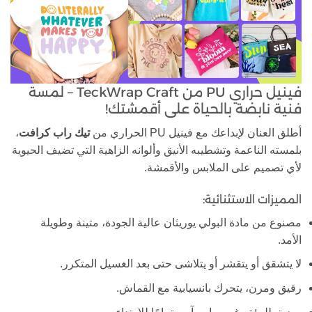
فينيل حراري PU من TeckWrap Craft – لمسة
فنية نابضة بالحياة على أقمشتك!
،
تيك راب كرافت
أطلق العنان لإبداعك مع فينيل PU الحراري من
بلمسته الناعمة وتشطيبه الأنيق وألوانه الزاهية التي تضيف الحيوية
لأي تصميم على الملابس والأقمشة.
المميزات الاستثنائية:
مصنوع من مادة البولي يوريثان عالية الجودة، متينة وطويلة
الأمد.
لا يتشقق أو يتقشر أو يتلاشى حتى بعد الغسيل المتكرر.
رقيق ومرن، يتحرك بانسيابية مع القماش.