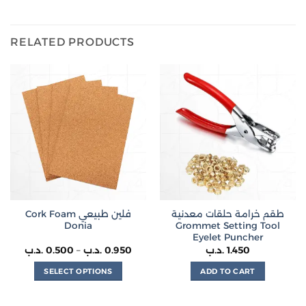
RELATED PRODUCTS
طقم خرامة حلقات معدنية
Cork Foam فلين طبيعي
Donia
Grommet Setting Tool
Eyelet Puncher
Price
.د.ب
0.500
–
.د.ب
0.950
.د.ب
1.450
range:
0.500 .د.ب
SELECT OPTIONS
ADD TO CART
through
0.950 .د.ب
This
product