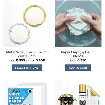
has
multiple
variants.
The
options
may
be
chosen
on
the
Paper Clay عجينة الورق
Metal Wire سلك معدني for
product
crafts – 3m
PRIMA
page
Price
.د.ب
0.350
–
.د.ب
0.400
.د.ب
0.350
range:
0.350 .د.ب
SELECT OPTIONS
ADD TO CART
through
0.400 .د.ب
This
product
has
multiple
variants.
The
options