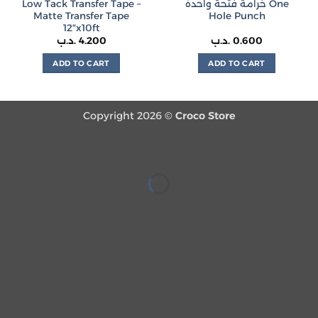
Low Tack Transfer Tape –
خرامة فتحة واحدة One
product
product
Matte Transfer Tape
Hole Punch
page
page
12″x10ft
.د.ب
4.200
.د.ب
0.600
ADD TO CART
ADD TO CART
Copyright 2026 ©
Croco Store