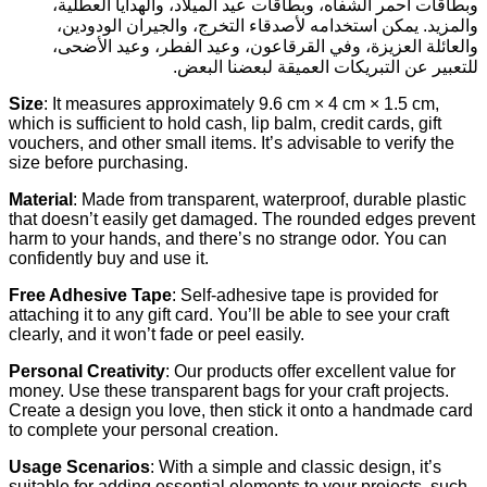
وبطاقات أحمر الشفاه، وبطاقات عيد الميلاد، والهدايا العطلية،
والمزيد. يمكن استخدامه لأصدقاء التخرج، والجيران الودودين،
والعائلة العزيزة، وفي القرقاعون، وعيد الفطر، وعيد الأضحى،
للتعبير عن التبريكات العميقة لبعضنا البعض.
Size
: It measures approximately 9.6 cm × 4 cm × 1.5 cm,
which is sufficient to hold cash, lip balm, credit cards, gift
vouchers, and other small items. It’s advisable to verify the
size before purchasing.
Material
: Made from transparent, waterproof, durable plastic
that doesn’t easily get damaged. The rounded edges prevent
harm to your hands, and there’s no strange odor. You can
confidently buy and use it.
Free Adhesive Tape
: Self-adhesive tape is provided for
attaching it to any gift card. You’ll be able to see your craft
clearly, and it won’t fade or peel easily.
Personal Creativity
: Our products offer excellent value for
money. Use these transparent bags for your craft projects.
Create a design you love, then stick it onto a handmade card
to complete your personal creation.
Usage Scenarios
: With a simple and classic design, it’s
suitable for adding essential elements to your projects, such