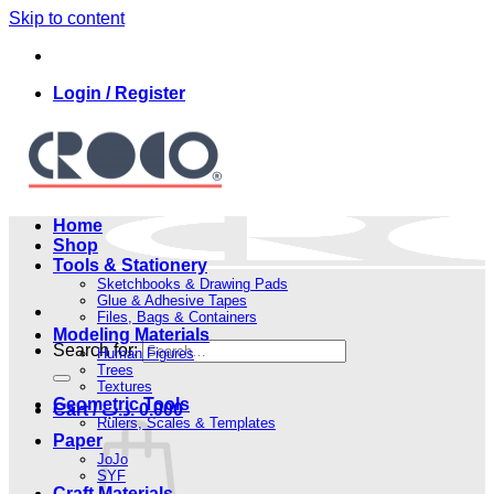
Skip to content
Login / Register
Home
Shop
Tools & Stationery
Sketchbooks & Drawing Pads
Glue & Adhesive Tapes
Files, Bags & Containers
Modeling Materials
Search for:
Human Figures
Trees
Textures
Geometric Tools
Cart /
.د.ب
0.000
Rulers, Scales & Templates
Paper
JoJo
SYF
Craft Materials