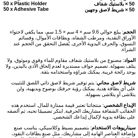
50 x Plastic Holder
50 × بلاستيك شفاف
50 x Adhesive Tabe
50 × شريط لاصق وجهين
الحجم
: يبلغ حوالي 9.6 سم × 4 سم × 1.5 سم، مما يكفي لاحتواء
الأوراق النقدية، ومرطب الشفاه، وبطاقات الأموال، وقسائم
التسوق، والحرف اليدوية الأخرى. يُفضل التحقق من الحجم عند
الشراء.
المواد
: مصنوع من بلاستيك شفاف مقاوم للماء وقوي وموثوق، ولا
يتلف بسهولة. تصميم حواف مستديرة لعدم إلحاق الأذى باليدين، ولا
يوجد رائحة غريبة. يمكنك شراؤه واستخدامه بثقة.
شريط لاصق مجاني
: يتم توفير شريط لاصق ذاتي اللصق للتثبيت
على أي بطاقة هدية. يمكنك رؤية حرفتك بوضوح وبديهية، ولن
يتلاشى أو يتلاشى بسهولة.
الإبداع الشخصي
: منتجاتنا تعتبر قيمة ممتازة للمال. استخدم هذه
الحقائب الشفافة مشاريعك الحرفية. ابتكر تصميمًا تحبه، ثم ألصقه
على بطاقة يدوية لإكمال إبداعك الشخصي.
سيناريوهات الاستخدام
: بتصميم بسيط وكلاسيكي، يناسب صنع
وإضافة العناصر الهامة إلى مشاريعك، مثل صنع بطاقات النقود،