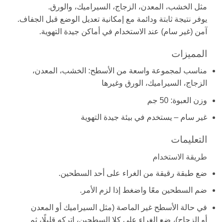
مثل الخشب، المعدن، الزجاج، السيراميك، والورق.
يوفر نتيجة ثابتة ودائمة مع إمكانية تعديل الوضع قبل الجفاف.
آمن (غير سام) عند الاستخدام في أماكن جيدة التهوية.
المميزات
مناسب لمجموعة واسعة من الأسطح: الخشب، المعدن،
الزجاج، السيراميك، الورق وغيرها
وزن العبوة: 50 جم
غير سام – يستخدم في بيئة جيدة التهوية
التعليمات
طريقة الاستخدام
ضع طبقة رقيقة من الغراء على أحد السطحين.
ضم السطحين معًا واضغط إذا لزم الأمر.
في حالة الأسطح غير الماصة (مثل السيراميك أو المعدن
أو الزجاج)، ضع الغراء على كلا السطحين، اتركه قليلًا، ثم