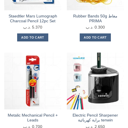
Staedtler Mars Lumograph
Rubber Bands 50g مغاط
Charcoal Pencil 12pc Set
PRIMA
.د.ب
5.370
.د.ب
0.300
ADD TO CART
ADD TO CART
Metalic Mechanical Pencil +
Electric Pencil Sharpener
Leads
براية كهربائية tenwin
.د.ب
0.700
.د.ب
2.650