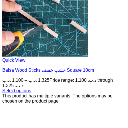
Quick View
Balsa Wood Sticks خشب خفيف Square 10cm
.د.ب
1.100
–
.د.ب
1.325
Price range: 1.100 .د.ب through
1.325 .د.ب
Select options
This product has multiple variants. The options may be
chosen on the product page