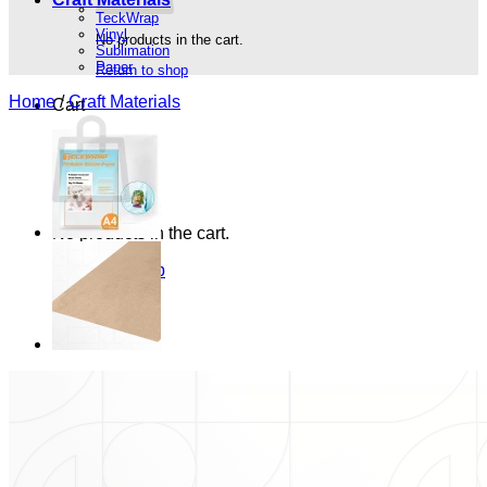
TeckWrap
Vinyl
No products in the cart.
Sublimation
Paper
Return to shop
Home
/
Craft Materials
Cart
No products in the cart.
Return to shop