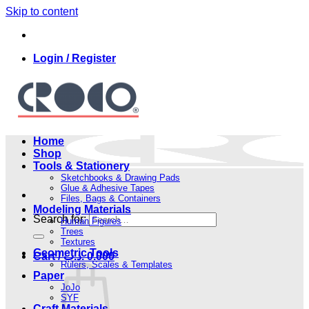
Skip to content
Login / Register
Home
Shop
Tools & Stationery
Sketchbooks & Drawing Pads
Glue & Adhesive Tapes
Files, Bags & Containers
Modeling Materials
Search for:
Human Figures
Trees
Textures
Geometric Tools
Cart /
.د.ب
0.000
Rulers, Scales & Templates
Paper
JoJo
SYF
Craft Materials