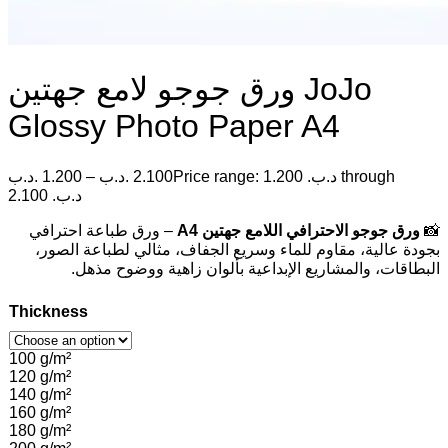
ورق جوجو لامع جهتين JoJo
Glossy Photo Paper A4
.د.ب
1.200
–
.د.ب
2.100
Price range: 1.200 .د.ب through
2.100 .د.ب
– ورق طباعة احترافي
ورق جوجو الاحترافي اللامع جهتين A4
📸
بجودة عالية، مقاوم للماء وسريع الجفاف، مثالي لطباعة الصور،
البطاقات، والمشاريع الإبداعية بألوان زاهية ووضوح مذهل.
Thickness
100 g/m²
120 g/m²
140 g/m²
160 g/m²
180 g/m²