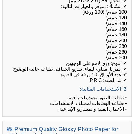
✔ الحجم: A4 (210 × 297 مم)
✔ السُمك: متوفر بالخيارات التالية:
100 جم/م² (100 ورقة)
120 جم/م²
140 جم/م²
160 جم/م²
180 جم/م²
200 جم/م²
230 جم/م²
260 جم/م²
300 جم/م²
✔ النوع: ورق لامع على الوجهين
✔ المزايا: مقاوم للماء، سريع الجفاف، طباعة عالية الوضوح
✔ عدد الأوراق: 50 ورقة في العبوة
✔ بلد الصنع: P.R.C
🎨 الاستخدامات المثالية:
• طباعة الصور بجودة احترافية
• طباعة البطاقات لمختلف الاستخدامات
• الأعمال الفنية والمشاريع الإبداعية
📸 Premium Quality Glossy Photo Paper for