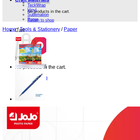
TeckWrap
Vinyl
No products in the cart.
Sublimation
Paper
Return to shop
Home
/
Tools & Stationery
/
Paper
Cart
No products in the cart.
Return to shop