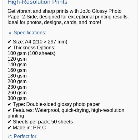
High-Resolution Prints
Get vibrant and sharp prints with JoJo Glossy Photo
Paper 2-Side, designed for exceptional printing results.
Ideal for photos, designs, cards, and more!
🔹 Specifications:
✔ Size: A4 (210 × 297 mm)
✔ Thickness Options:
100 gsm (100 sheets)
120 gsm
140 gsm
160 gsm
180 gsm
200 gsm
230 gsm
260 gsm
300 gsm
✔ Type: Double-sided glossy photo paper
✔ Features: Waterproof, quick-drying, high-resolution
printing
✔ Sheets per pack: 50 sheets
✔ Made in: P.R.C
🎨 Perfect for: