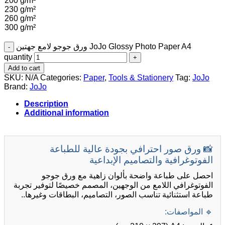
200 g/m²
230 g/m²
260 g/m²
300 g/m²
ورق جوجو لامع جهتين JoJo Glossy Photo Paper A4
quantity
Add to cart
SKU:
N/A
Categories:
Paper
,
Tools & Stationery
Tag:
JoJo
Brand:
JoJo
Description
Additional information
📸 ورق صور احترافي بجودة عالية للطباعة
الفوتوغرافية والتصاميم الإبداعية
احصل على طباعة واضحة بألوان زاهية مع ورق جوجو
الفوتوغرافي اللامع من الوجهين، المصمم خصيصًا لتوفير تجربة
طباعة استثنائية تناسب الصور، التصاميم، البطاقات وغيرها..
🔹 المواصفات: