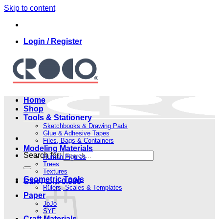
Skip to content
Login / Register
Home
Shop
Tools & Stationery
Sketchbooks & Drawing Pads
Glue & Adhesive Tapes
Files, Bags & Containers
Modeling Materials
Search for:
Human Figures
Trees
Textures
Geometric Tools
Cart /
.د.ب
0.000
Rulers, Scales & Templates
Paper
JoJo
SYF
Craft Materials