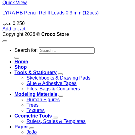
Quick View
LYRA HB Pencil Refill Leads 0.3 mm (12pcs)
.د.ب
0.250
Add to cart
Copyright 2026 ©
Croco Store
Search for:
Home
Shop
Tools & Stationery
Sketchbooks & Drawing Pads
Glue & Adhesive Tapes
Files, Bags & Containers
Modeling Materials
Human Figures
Trees
Textures
Geometric Tools
Rulers, Scales & Templates
Paper
JoJo