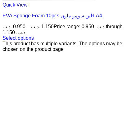
Quick View
EVA Sponge Foam 10pcs فلين سومو ملون A4
.د.ب
0.950
–
.د.ب
1.150
Price range: 0.950 .د.ب through
1.150 .د.ب
Select options
This product has multiple variants. The options may be
chosen on the product page