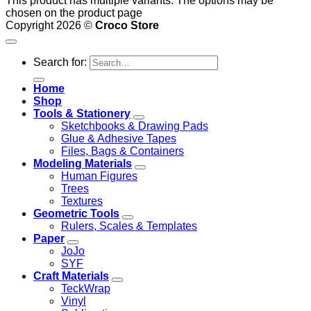
This product has multiple variants. The options may be
chosen on the product page
Copyright 2026 ©
Croco Store
Search for:
Home
Shop
Tools & Stationery
Sketchbooks & Drawing Pads
Glue & Adhesive Tapes
Files, Bags & Containers
Modeling Materials
Human Figures
Trees
Textures
Geometric Tools
Rulers, Scales & Templates
Paper
JoJo
SYF
Craft Materials
TeckWrap
Vinyl