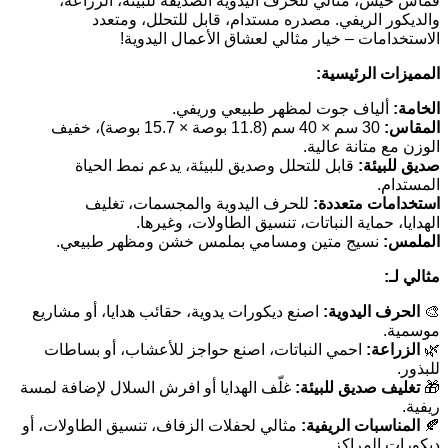
قماش خيش، مثالي للحرف اليدوية الصديقة للبيئة، الزراعة،
والديكور الريفي. مصدره مستدام، قابل للتحلل، ومتعدد
الاستخدامات – خيار مثالي لعشاق الأعمال اليدوية!
المميزات الرئيسية:
الخامة:
ألياف جوت لمظهر طبيعي وريفي.
المقاس:
30 سم × 40 سم (11.8 بوصة × 15.7 بوصة)، خفيف
الوزن مع متانة عالية.
صديق للبيئة:
قابل للتحلل وصديق للبيئة، يدعم نمط الحياة
المستدام.
استخدامات متعددة:
للحرف اليدوية والمجسمات، تغليف
الهدايا، حماية النباتات، تنسيق الطاولات، وغيرها.
الملمس:
نسيج متين ومسامي بملمس خشن ومظهر طبيعي.
مثالي لـ:
اصنع ديكورات يدوية، حقائب هدايا، أو مشاريع
الحرف اليدوية:
🎨
موسمية.
احمي النباتات، اصنع حواجز للأعشاب، أو بساطات
الزراعة:
🌿
للبذور.
غلّف الهدايا أو افرش السلال لإضافة لمسة
تغليف صديق للبيئة:
🎁
ريفية.
مثالي لحفلات الزفاف، تنسيق الطاولات، أو
المناسبات الريفية:
🍂
ديكورات المراكز.