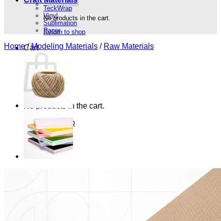
TeckWrap
Vinyl
No products in the cart.
Sublimation
Paper
Return to shop
Home
/
Modeling Materials
/
Raw Materials
Cart
No products in the cart.
Return to shop