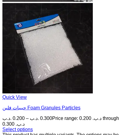
Quick View
حبيبات فلين Foam Granules Particles
.د.ب
0.200
–
.د.ب
0.300
Price range: 0.200 .د.ب through
0.300 .د.ب
Select options
This product has multiple variants. The options may be