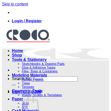
Skip to content
Login / Register
Home
Shop
Tools & Stationery
Sketchbooks & Drawing Pads
Glue & Adhesive Tapes
Files, Bags & Containers
Modeling Materials
Search for:
Human Figures
Trees
Textures
Geometric Tools
Cart /
.د.ب
0.000
Rulers, Scales & Templates
Paper
JoJo
SYF
Craft Materials