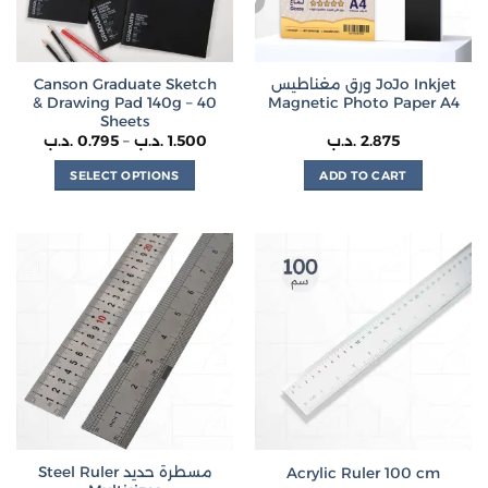
chosen
on
the
Canson Graduate Sketch
ورق مغناطيس JoJo Inkjet
product
& Drawing Pad 140g – 40
Magnetic Photo Paper A4
page
Sheets
Price
.د.ب
0.795
–
.د.ب
1.500
.د.ب
2.875
range:
0.795 .د.ب
SELECT OPTIONS
ADD TO CART
through
1.500 .د.ب
This
product
has
multiple
variants.
The
options
may
be
chosen
on
the
Steel Ruler مسطرة حديد
Acrylic Ruler 100 cm
product