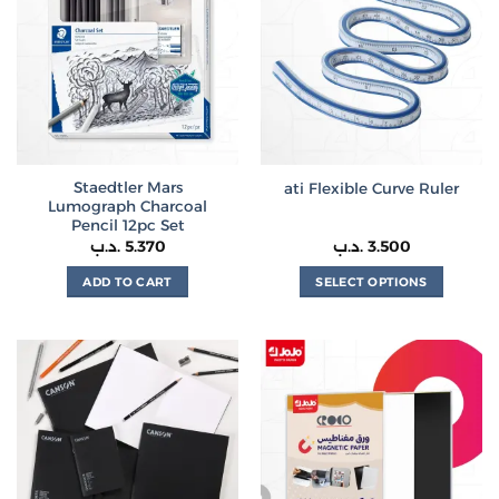
Staedtler Mars
ati Flexible Curve Ruler
Lumograph Charcoal
Pencil 12pc Set
.د.ب
5.370
.د.ب
3.500
ADD TO CART
SELECT OPTIONS
This
product
has
multiple
variants.
The
options
may
be