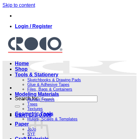
Skip to content
Login / Register
Home
Shop
Tools & Stationery
Sketchbooks & Drawing Pads
Glue & Adhesive Tapes
Files, Bags & Containers
Modeling Materials
Search for:
Human Figures
Trees
Textures
Geometric Tools
Cart /
.د.ب
0.000
Rulers, Scales & Templates
Paper
JoJo
SYF
Craft Materials