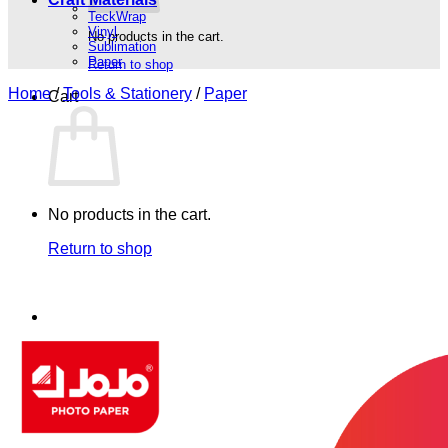
TeckWrap
Vinyl
No products in the cart.
Sublimation
Paper
Return to shop
Home
/
Tools & Stationery
/
Paper
Cart
No products in the cart.
Return to shop