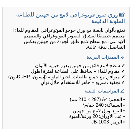
📸 ورق صور فوتوغرافي لامع من جهتين للطباعة
الملونة الدقيقة
تمتع بألوان نابضة مع ورق جوجو الفوتوغرافي المقاوم للماء!
مصمم خصيصًا لعشاق التصوير الفوتوغرافي والتصميم
الإبداعي، مع سطح لامع فائق الجودة من جهتين يعكس
التفاصيل بدقة عالية.
🔹 المميزات الفريدة:
✔ سطح لامع فائق من جهتين يعزز حيوية الألوان
✔ مقاوم للماء – يحافظ على الطباعة لفترة أطول
✔ متوافق مع جميع طابعات الحبر الملونة (إبسون، HP، كانون)
✔ تجفيف سريع – جاهز للاستخدام خلال ثوانٍ
📐 المواصفات التقنية:
• الحجم: A4 (210 × 297 مم)
• السماكة: 240 جم/م²
• النوع: ورق لامع من جهتين
• عدد الأوراق: 20 ورقة/العبوة
• الرمز: JB-1003