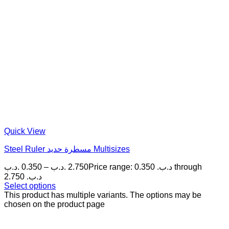
Quick View
Steel Ruler مسطرة حديد Multisizes
.د.ب
0.350
–
.د.ب
2.750
Price range: 0.350 .د.ب through
2.750 .د.ب
Select options
This product has multiple variants. The options may be
chosen on the product page