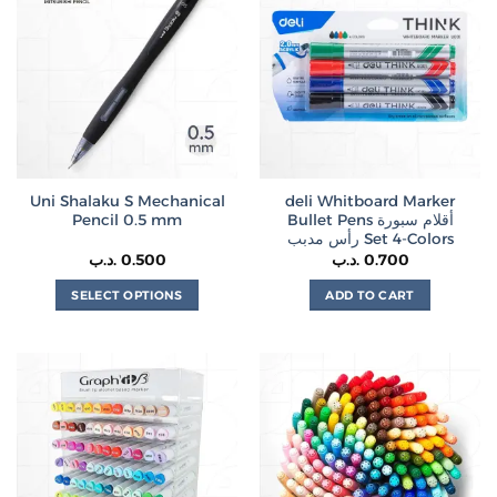
variants.
The
options
may
be
chosen
on
the
Uni Shalaku S Mechanical
deli Whitboard Marker
product
Pencil 0.5 mm
Bullet Pens أقلام سبورة
page
رأس مدبب Set 4-Colors
.د.ب
0.500
.د.ب
0.700
SELECT OPTIONS
ADD TO CART
This
product
has
multiple
variants.
The
options
may