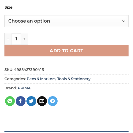
Size
Calligraphy Pen قلم خط عربي PRIMA quantity
ADD TO CART
SKU:
4988427390415
Categories:
Pens & Markers
,
Tools & Stationery
Brand:
PRIMA