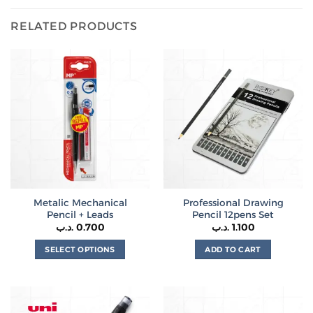
RELATED PRODUCTS
Metalic Mechanical
Professional Drawing
Pencil + Leads
Pencil 12pens Set
.د.ب
0.700
.د.ب
1.100
SELECT OPTIONS
ADD TO CART
This
product
has
multiple