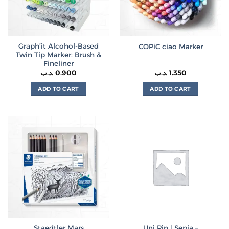
be
chosen
on
the
Graph’it Alcohol-Based
COPiC ciao Marker
product
Twin Tip Marker: Brush &
page
Fineliner
.د.ب
0.900
.د.ب
1.350
ADD TO CART
ADD TO CART
Staedtler Mars
Uni Pin | Sepia –