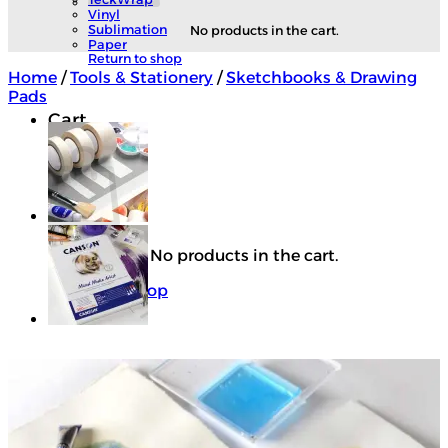
Vinyl
Sublimation
No products in the cart.
Paper
Return to shop
Home
/
Tools & Stationery
/
Sketchbooks & Drawing
Pads
Cart
No products in the cart.
Return to shop