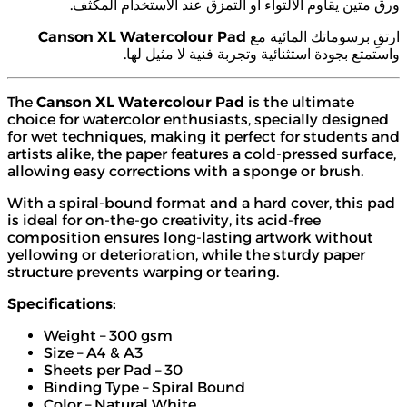
ورق متين يقاوم الالتواء أو التمزق عند الاستخدام المكثف.
Canson XL Watercolour Pad
ارتقِ برسوماتك المائية مع
واستمتع بجودة استثنائية وتجربة فنية لا مثيل لها.
The
Canson XL Watercolour Pad
is the ultimate
choice for watercolor enthusiasts, specially designed
for wet techniques, making it perfect for students and
artists alike, the paper features a cold-pressed surface,
allowing easy corrections with a sponge or brush.
With a spiral-bound format and a hard cover, this pad
is ideal for on-the-go creativity, its acid-free
composition ensures long-lasting artwork without
yellowing or deterioration, while the sturdy paper
structure prevents warping or tearing.
Specifications:
Weight – 300 gsm
Size – A4 & A3
Sheets per Pad – 30
Binding Type – Spiral Bound
Color – Natural White