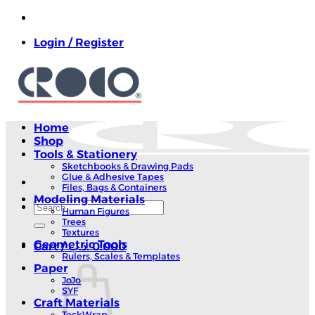
Skip
to
Login / Register
content
Home
Shop
Tools & Stationery
Sketchbooks & Drawing Pads
Glue & Adhesive Tapes
Files, Bags & Containers
Modeling Materials
Search
Human Figures
for:
Trees
Textures
Geometric Tools
Cart /
.د.ب
0.000
Rulers, Scales & Templates
Paper
JoJo
SYF
Craft Materials
TeckWrap