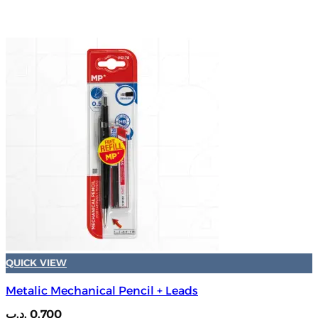
QUICK VIEW
Metalic Mechanical Pencil + Leads
.د.ب
0.700