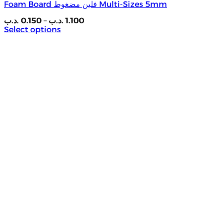
Foam Board فلين مضغوط Multi-Sizes 5mm
Price
.د.ب
0.150
–
.د.ب
1.100
range:
Select options
0.150 .د.ب
This
through
product
1.100 .د.ب
has
multiple
variants.
The
options
may
be
chosen
on
the
product
page