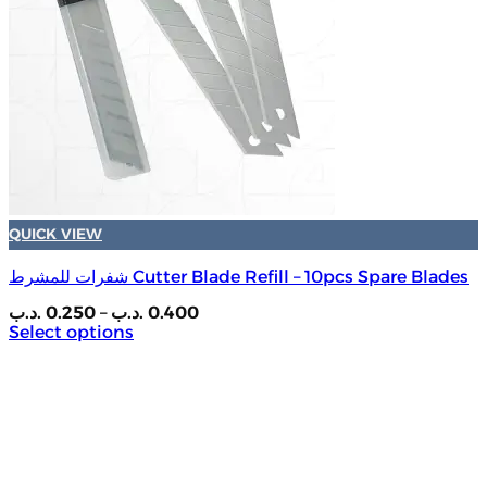
QUICK VIEW
شفرات للمشرط Cutter Blade Refill – 10pcs Spare Blades
Price
.د.ب
0.250
–
.د.ب
0.400
range:
Select options
0.250 .د.ب
This
through
product
0.400 .د.ب
has
multiple
variants.
The
options