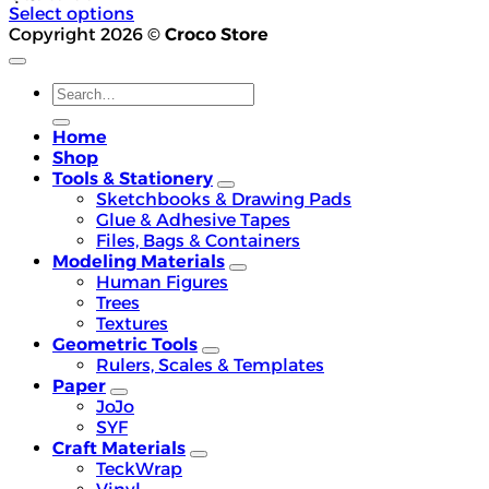
Select options
This
Copyright 2026 ©
Croco Store
product
has
Search
multiple
for:
variants.
The
Home
options
Shop
may
Tools & Stationery
be
Sketchbooks & Drawing Pads
chosen
Glue & Adhesive Tapes
on
Files, Bags & Containers
the
Modeling Materials
product
Human Figures
page
Trees
Textures
Geometric Tools
Rulers, Scales & Templates
Paper
JoJo
SYF
Craft Materials
TeckWrap