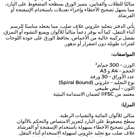
مثاليًا للطلاب والفنانين، يتميز الورق بسطحه المضغوط على البارد،
مما يسهل تصحيح الأخطاء وإجراء تعديلات باستخدام الإسفنجة أو
الفرشاة.
يأتي الدفتر بتجليد حلزوني غلاف صلب، مما يجعله مناسبًا للرسم
أثناء التنقل، كما أنه يوفر دعماً مثالياً للألوان ويمنع التشوه أو التمزق،
بفضل تركيبة خالية من الأحماض، يحافظ الورق على جودة اللوحات
لفترات طويلة دون اصفرار أو تدهور.
المواصفات:
الوزن – 300 جم/م²
الحجم – A4 و A3
عدد الأوراق – 30 ورقة
نوع التجليد – حلزوني (Spiral Bound)
اللون – أبيض طبيعي
معتمد من FSC® لضمان الاستدامة البيئية
المزايا:
مثالي للألوان المائية والتقنيات الرطبة.
سطح مضغوط على البارد لتعزيز الامتصاص والتحكم بالألوان.
يمكن تصحيح الأخطاء بسهولة باستخدام الإسفنجة أو الفرشاة.
غلاف صلب مع تجليد حلزوني لسهولة الاستخدام أثناء التنقل.