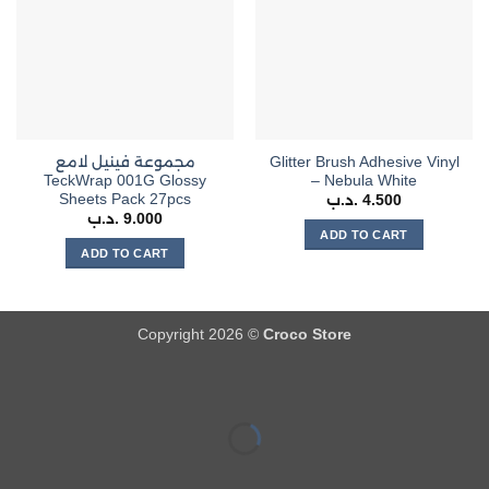
The
options
may
be
chosen
on
the
مجموعة فينيل لامع
Glitter Brush Adhesive Vinyl
product
TeckWrap 001G Glossy
– Nebula White
page
Sheets Pack 27pcs
.د.ب
4.500
.د.ب
9.000
ADD TO CART
ADD TO CART
Copyright 2026 ©
Croco Store