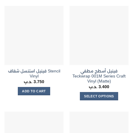
product
has
multiple
variants.
The
options
may
be
chosen
on
the
فينيل أسطح مطفي
فينيل استنسل شفاف Stencil
product
Vinyl
Teckwrap 001M Series Craft
page
Vinyl (Matte)
.د.ب
3.750
.د.ب
3.400
ADD TO CART
SELECT OPTIONS
This
product
has
multiple
variants.