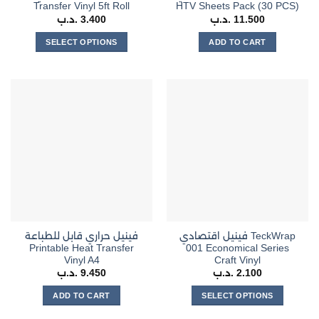
Transfer Vinyl 5ft Roll
HTV Sheets Pack (30 PCS)
.د.ب
3.400
.د.ب
11.500
SELECT OPTIONS
ADD TO CART
This
product
has
multiple
variants.
The
options
may
be
chosen
on
the
فينيل اقتصادي TeckWrap
فينيل حراري قابل للطباعة
product
Printable Heat Transfer
001 Economical Series
page
Vinyl A4
Craft Vinyl
.د.ب
9.450
.د.ب
2.100
ADD TO CART
SELECT OPTIONS
This