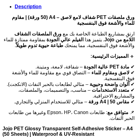
Description
ورق ملصقات PET شفاف لامع لاصق – A4 (50 ورقة) | مقاوم
للماء والأشعة فوق البنفسجية
ارتقِ بمشاريع الطباعة الخاصة بك مع
ورق الملصقات الشفاف
اللامع من Jojo
. يتميز هذا
الفيلم عالي الجودة
بمقاومة ممتازة للماء
.
طباعة حيوية تدوم طويلاً
والأشعة فوق البنفسجية، مما يمنحك
المميزات الرئيسية:
🔹
– شفافة، لامعة، ومتينة.
مادة PET عالية الجودة
✔
– التصاق قوي مع مقاومة للماء والأشعة
لاصق ومقاوم للماء
✔
فوق البنفسجية.
– مثالي لطابعات بالحبر النفاث (الانكجت).
ألوان واضحة وحيوية
✔
– مناسب، والتصميمات، والملصقات،
متعدد الاستخدامات
✔
والمشاريع الاحترافية.
– مثالي للاستخدام المنزلي والتجاري.
مقاس A4 | 50 ورقة
✔
: طابعات Epson، HP، Canon وغيرها من طابعات
متوافق مع
📌
الحبر النفاث.
Jojo PET Glossy Transparent Self-Adhesive Sticker – A4
(50 Sheets) | Waterproof & UV-Resistant