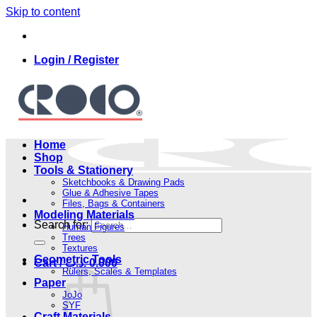
Skip to content
Login / Register
Home
Shop
Tools & Stationery
Sketchbooks & Drawing Pads
Glue & Adhesive Tapes
Files, Bags & Containers
Modeling Materials
Search for:
Human Figures
Trees
Textures
Geometric Tools
Cart /
.د.ب
0.000
Rulers, Scales & Templates
Paper
JoJo
SYF
Craft Materials